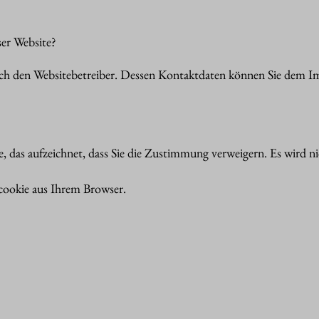
ser Website?
urch den Websitebetreiber. Dessen Kontaktdaten können Sie dem 
e uns diese mitteilen. Hierbei kann es sich z.B. um Daten handeln
e, das aufzeichnet, dass Sie die Zustimmung verweigern. Es wird 
bsite durch unsere IT-Systeme erfasst. Das sind vor allem techn
ookie aus Ihrem Browser.
 Daten erfolgt automatisch, sobald Sie unsere Website betreten.
ie Bereitstellung der Website zu gewährleisten. Andere Daten kö