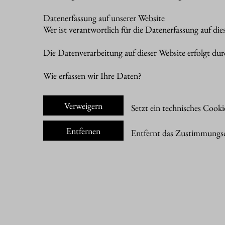
Datenerfassung auf unserer Website
Wer ist verantwortlich für die Datenerfassung auf die
Die Datenverarbeitung auf dieser Website erfolgt d
Wie erfassen wir Ihre Daten?
Ihre Daten werden zum einen dadurch erhoben, dass Si
Verweigern
Setzt ein technisches Cooki
werden.
Andere Daten werden automatisch beim Besuch der We
Entfernen
Entfernt das Zustimmungsc
oder Uhrzeit des Seitenaufrufs). Die Erfassung dieser
Wofür nutzen wir Ihre Daten?
Ein Teil der Daten wird erhoben, um eine fehlerfre
werden.
Welche Rechte haben Sie bezüglich Ihrer Daten?