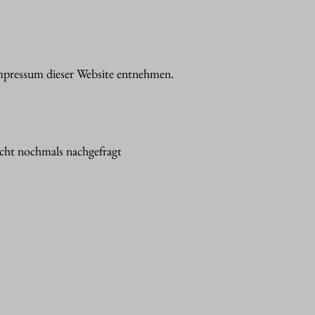
Impressum dieser Website entnehmen.
, die Sie in ein Kontaktformular eingeben.
nicht nochmals nachgefragt
ische Daten (z.B. Internetbrowser, Betriebssystem
nnen zur Analyse Ihres Nutzerverhaltens verwendet