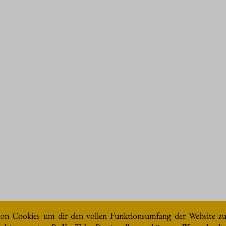
unft über Herkunft, Empfänger und Zweck Ihrer gespeicherten
der Löschung dieser Daten zu verlangen. Hierzu sowie zu weite
se an uns wenden. Des Weiteren steht Ihnen ein Beschwerderecht b
er persönlichen Daten sehr ernst. Wir behandeln Ihre personen
atenschutzerklärung.
ene personenbezogene Daten erhoben. Personenbezogene Daten si
g erläutert, welche Daten wir erheben und wofür wir sie nutzen.
m Internet (z.B. bei der Kommunikation per E-Mail) Sicherheits
h.
uf dieser Website ist:
on Cookies um dir den vollen Funktionsumfang der Website z